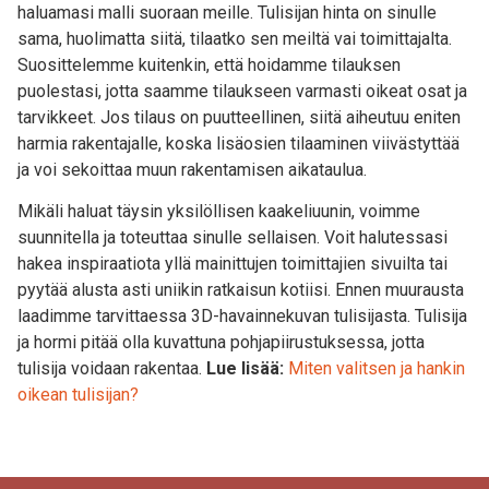
haluamasi malli suoraan meille. Tulisijan hinta on sinulle
sama, huolimatta siitä, tilaatko sen meiltä vai toimittajalta.
Suosittelemme kuitenkin, että hoidamme tilauksen
puolestasi, jotta saamme tilaukseen varmasti oikeat osat ja
tarvikkeet. Jos tilaus on puutteellinen, siitä aiheutuu eniten
harmia rakentajalle, koska lisäosien tilaaminen viivästyttää
ja voi sekoittaa muun rakentamisen aikataulua.
Mikäli haluat täysin yksilöllisen kaakeliuunin, voimme
suunnitella ja toteuttaa sinulle sellaisen. Voit halutessasi
hakea inspiraatiota yllä mainittujen toimittajien sivuilta tai
pyytää alusta asti uniikin ratkaisun kotiisi. Ennen muurausta
laadimme tarvittaessa 3D-havainnekuvan tulisijasta. Tulisija
ja hormi pitää olla kuvattuna pohjapiirustuksessa, jotta
tulisija voidaan rakentaa.
Lue lisää:
Miten valitsen ja hankin
oikean tulisijan?