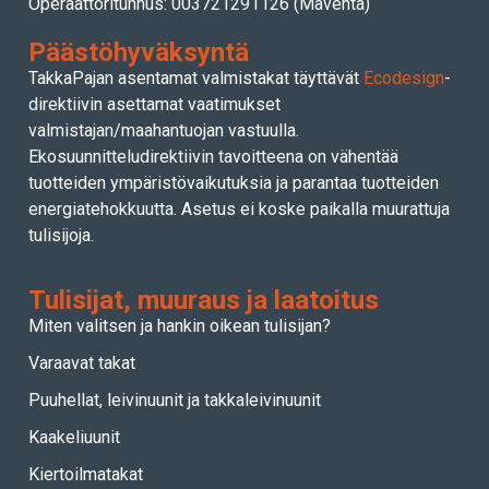
Operaattoritunnus: 003721291126 (Maventa)
Päästöhyväksyntä
TakkaPajan asentamat valmistakat täyttävät
Ecodesign
-
direktiivin asettamat vaatimukset
valmistajan/maahantuojan vastuulla.
Ekosuunnitteludirektiivin tavoitteena on vähentää
tuotteiden ympäristövaikutuksia ja parantaa tuotteiden
energiatehokkuutta. Asetus ei koske paikalla muurattuja
tulisijoja.
Tulisijat, muuraus ja laatoitus
Miten valitsen ja hankin oikean tulisijan?
Varaavat takat
Puuhellat, leivinuunit ja takkaleivinuunit
Kaakeliuunit
Kiertoilmatakat