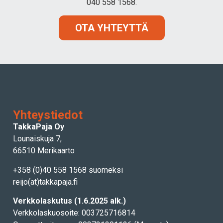
040 558 1568.
OTA YHTEYTTÄ
Yhteystiedot
TakkaPaja Oy
Lounaiskuja 7,
66510 Merikaarto
+358 (0)40 558 1568 suomeksi
reijo(at)takkapaja.fi
Verkkolaskutus (1.6.2025 alk.)
Verkkolaskuosoite: 003725716814