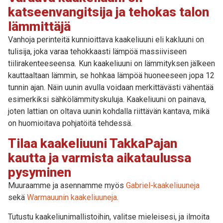
katseenvangitsija ja tehokas talon
lämmittäjä
Vanhoja perinteitä kunnioittava kaakeliuuni eli kakluuni on
tulisija, joka varaa tehokkaasti lämpöä massiiviseen
tiilirakenteeseensa
.
Kun kaakeliuuni on lämmityksen jälkeen
kauttaaltaan lämmin, se hohkaa lämpöä huoneeseen jopa 12
tunnin ajan. Näin uunin avulla voidaan merkittävästi vähentää
esimerkiksi sähkölämmityskuluja. Kaakeliuuni on painava,
joten lattian on oltava uunin kohdalla riittävän kantava, mikä
on huomioitava pohjatöitä tehdessä.
Tilaa kaakeliuuni TakkaPajan
kautta ja varmista aikataulussa
pysyminen
Muuraamme ja asennamme myös
Gabriel-kaakeliuuneja
sekä
Warmauunin kaakeliuuneja
.
Tutustu kaakeliunimallistoihin, valitse mieleisesi, ja ilmoita