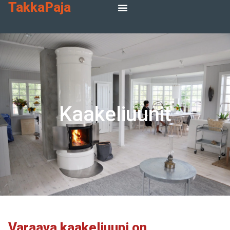
TakkaPaja
Kaakeliuunit
Varaava kaakeliuuni on