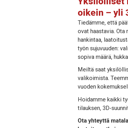
Yksilölliset
oikein – yl
Tiedämme, että päätö
ovat haastavia. Ota
hankintaa, laatoitu
työn sujuvuuden: val
sopiva määrä, hukkap
Meiltä saat yksilölli
valikoimista. Teemm
vuoden kokemuksell
Hoidamme kaikki työv
tilauksen, 3D-suunni
Ota yhteyttä matala