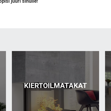
pisi juuri sinulle!
KIERTOILMATAKAT