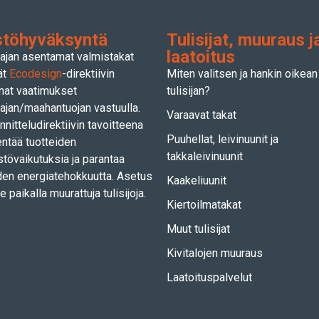
töhyväksyntä
Tulisijat, muuraus j
laatoitus
ajan asentamat valmistakat
ät
Ecodesign
-direktiivin
Miten valitsen ja hankin oikean
mat vaatimukset
tulisijan?
ajan/maahantuojan vastuulla.
Varaavat takat
nitteludirektiivin tavoitteena
Puuhellat, leivinuunit ja
ntää tuotteiden
takkaleivinuunit
tövaikutuksia ja parantaa
den energiatehokkuutta. Asetus
Kaakeliuunit
e paikalla muurattuja tulisijoja.
Kiertoilmatakat
Muut tulisijat
Kivitalojen muuraus
Laatoituspalvelut