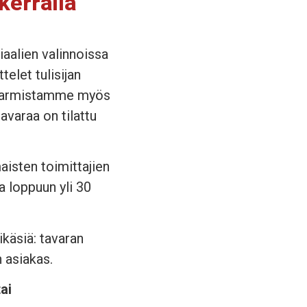
kerralla
iaalien valinnoissa
telet tulisijan
in varmistamme myös
avaraa on tilattu
maisten toimittajien
a loppuun yli 30
käsiä: tavaran
n asiakas.
ai