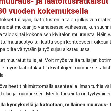
 muuraus- ja laatoitusratkaisut 
i 30 vuoden kokemuksella
kset tulisijan, laatoitusten ja talon julkisivun mater
 meidät mukaan jo varhaisessa vaiheessa
,
kun suunnit
sta taloosi tai kokonaisen kivitalon muurausta. Nä
ittu muuraustyö tai laatta sopii kohteeseen, oikeaa t
aloilta vältytään ja työ sujuu aikataulussa.
set muuratut tulisijat. Voit myös valita tulisijan koti
e myös laatoitukset ja kivitalojen muuraukset alust
a.
aiheet tinkimättömällä asenteella ilman turhia väli
ttelun ja muurauksen. Meille tärkeintä on tyytyväine
lla kynnyksellä ja katsotaan, millainen muuraus- t