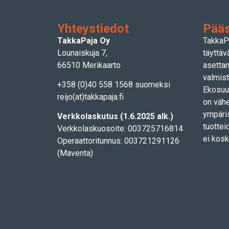
Yhteystiedot
Pääs
TakkaPaja Oy
TakkaP
Lounaiskuja 7,
täyttäv
66510 Merikaarto
asetta
valmist
+358 (0)40 558 1568 suomeksi
Ekosuun
reijo(at)takkapaja.fi
on vähe
ympäris
Verkkolaskutus (1.6.2025 alk.)
tuottei
Verkkolaskuosoite: 003725716814
ei kosk
Operaattoritunnus: 003721291126
(Maventa)